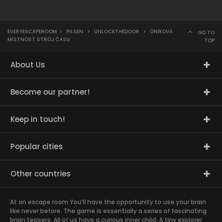
EVERYESCAPEROOM
>
PILSEN
>
UNLOCKTHEDOOR
>
ÚNIKOVÁ
GO TO
MÍSTNOST STROJ ČASU
TOP
About Us
Become our partner!
Keep in touch!
Popular cities
Other countries
At an escape room You’ll have the opportunity to use your brain
like never before. The game is essentially a series of fascinating
brain teasers. All of us have a curious inner child. A tiny explorer