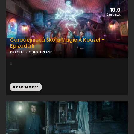
10.0
2 REVIEWS
Čarodějnická Škola Magie A Kouzel –
Epizoda Ii
PRAGUE
QUESTERLAND
...
READ MORE!