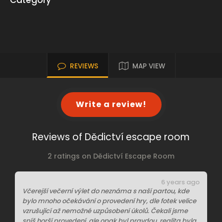
Category
REVIEWS
MAP VIEW
Write a review!
Reviews of Dědictví escape room
2 ratings on Dědictví Escape Room
6 years ago
Včerejší večerní výlet do neznáma s naší partou, kde
bylo mnoho očekávání o provedení hry, dle fotek velice
vzrušující až nemožné uzpůsobení úkolů. Čekali jsme
spíš horší provedení, ale opak byl pravdou, realita byla