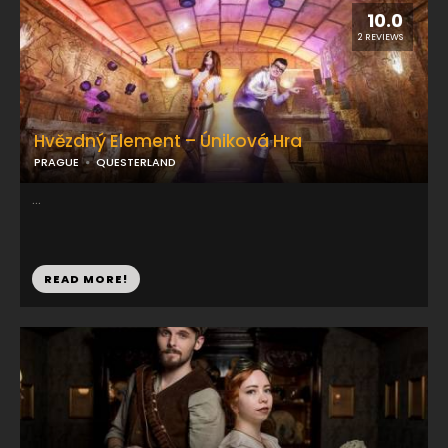
10.0
2 REVIEWS
Hvězdný Element – Úniková Hra
PRAGUE
QUESTERLAND
...
READ MORE!