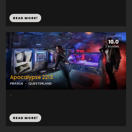
READ MORE!
10.0
2 REVIEWS
Apocalypse 2213
PRAGUE
QUESTERLAND
...
READ MORE!