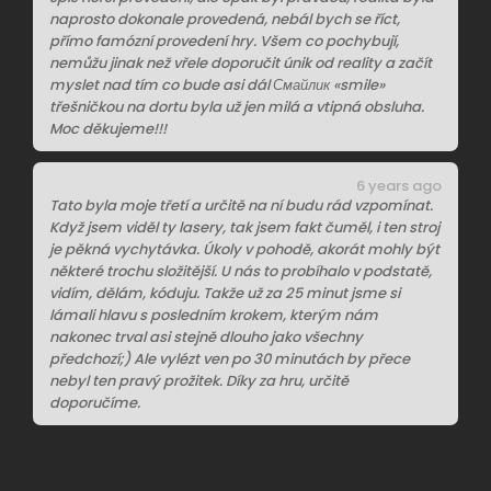
naprosto dokonale provedená, nebál bych se říct,
přímo famózní provedení hry. Všem co pochybují,
nemůžu jinak než vřele doporučit únik od reality a začít
myslet nad tím co bude asi dál Смайлик «smile»
třešničkou na dortu byla už jen milá a vtipná obsluha.
Moc děkujeme!!!
6 years ago
Tato byla moje třetí a určitě na ní budu rád vzpomínat.
Když jsem viděl ty lasery, tak jsem fakt čuměl, i ten stroj
je pěkná vychytávka. Úkoly v pohodě, akorát mohly být
některé trochu složitější. U nás to probíhalo v podstatě,
vidím, dělám, kóduju. Takže už za 25 minut jsme si
lámali hlavu s posledním krokem, kterým nám
nakonec trval asi stejně dlouho jako všechny
předchozí;) Ale vylézt ven po 30 minutách by přece
nebyl ten pravý prožitek. Díky za hru, určitě
doporučíme.