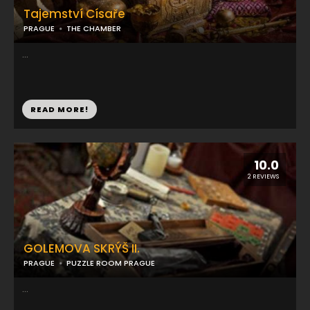
Tajemství Císaře
PRAGUE
THE CHAMBER
...
READ MORE!
10.0
2 REVIEWS
GOLEMOVA SKRÝŠ II.
PRAGUE
PUZZLE ROOM PRAGUE
...