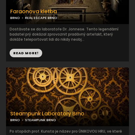
Faraonova kletba
BRNO
REAL ESCAPE BRNO
Dostávate se do laboratoře Dr. Jonnese. Tento legendární
badatel prý dokázal zprovoznit pradávný artefakt, který
dokáže teleportovat lidi do nikdy neobj...
READ MORE!
Steampunk Laboratory Brno
BRNO
STEAMPUNK BRNO
Po stopách prof. Kunsta je název pro ÚNIKOVOU HRU, ve které