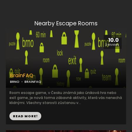
Nearby Escape Rooms
10.0
2 REVIEWS
BrainFAQ
BRNO
BRAINFAQ
Room escape game, v Česku známá jako úniková hra nebo
exit game, je nová forma zábavné aktivity, která vás nenechá
klidnými. Všechny starosti zůstanou v...
READ MORE!