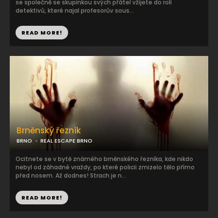
se společně se skupinkou svých přátel vžijete do rolí
detektivů, které najal profesorův sous...
READ MORE!
Brněnský řezník
BRNO
REAL ESCAPE BRNO
Ocitnete se v bytě známého brněnského řezníka, kde nikdo
nebyl od záhadné vraždy, po které policii zmizelo tělo přímo
před nosem. Až dodnes! Strach je n...
READ MORE!