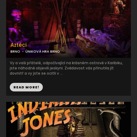
Aztéci
BRNO
ÚNIKOVÁ HRA BRNO
Vy a vaši přátelé, odpočívající na krásném ostrově v Karibiku,
jste náhodně objevili jeskyni. Zvědavost vás přinutila jít
dovnitř a vy jste se ocitli v ...
READ MORE!