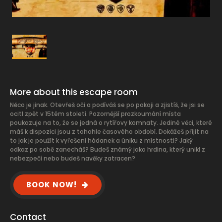
More about this escape room
Něco je jinak. Otevřeš oči a podíváš se po pokoji a zjistíš, že jsi se
ocitl zpět v 15tém století. Pozornější prozkoumání místa
poukazuje na to, že se jedná o rytířovy komnaty. Jediné věci, které
máš k dispozici jsou z tohohle časového období. Dokážeš přijít na
to jak je použít k vyřešení hádanek a úniku z místnosti? Jaký
odkaz po sobě zanecháš? Budeš známý jako hrdina, který unikl z
nebezpečí nebo budeš navěky zatracen?
BOOK NOW!
Contact