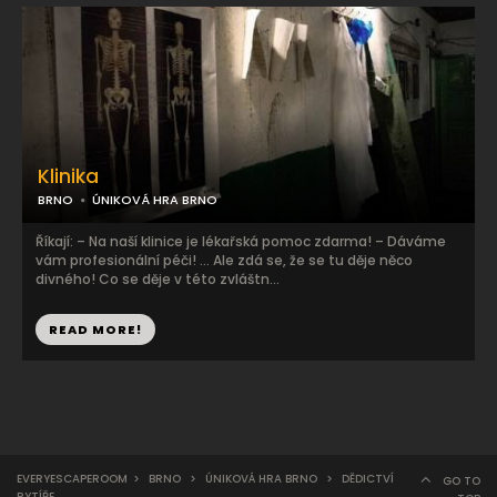
Klinika
BRNO
ÚNIKOVÁ HRA BRNO
Říkají: – Na naší klinice je lékařská pomoc zdarma! – Dáváme
vám profesionální péči! … Ale zdá se, že se tu děje něco
divného! Co se děje v této zvláštn...
READ MORE!
EVERYESCAPEROOM
>
BRNO
>
ÚNIKOVÁ HRA BRNO
>
DĚDICTVÍ
GO TO
RYTÍŘE