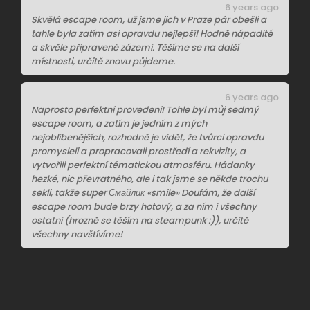
6 years ago
Skvělá escape room, už jsme jich v Praze pár obešli a
tahle byla zatím asi opravdu nejlepší! Hodně nápadité
a skvěle připravené zázemí. Těšíme se na další
místnosti, určitě znovu půjdeme.
6 years ago
Naprosto perfektní provedení! Tohle byl můj sedmý
escape room, a zatím je jedním z mých
nejoblíbenějších, rozhodně je vidět, že tvůrci opravdu
promysleli a propracovali prostředí a rekvizity, a
vytvořili perfektní tématickou atmosféru. Hádanky
hezké, nic převratného, ale i tak jsme se někde trochu
sekli, takže super Смайлик «smile» Doufám, že další
escape room bude brzy hotový, a za ním i všechny
ostatní (hrozně se těším na steampunk :)), určitě
všechny navštívíme!