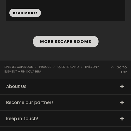
READ MORE!
MORE ESCAPE ROOMS
EVERYESCAPEROOM
>
PRAGUE
>
QUESTERLAND
>
HVĚZDNÝ
GO TO
ELEMENT – ÚNIKOVÁ HRA
TOP
About Us
Become our partner!
Keep in touch!