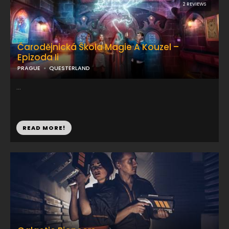
2 REVIEWS
Čarodějnická Škola Magie A Kouzel –
Epizoda Ii
PRAGUE
QUESTERLAND
...
READ MORE!