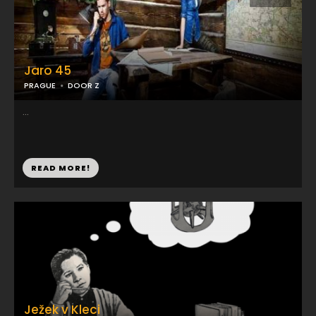
Jaro 45
PRAGUE
DOOR Z
...
READ MORE!
Ježek v Kleci