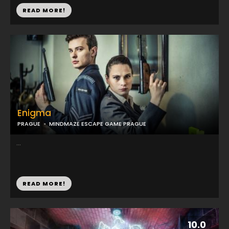
READ MORE!
Enigma
PRAGUE
MINDMAZE ESCAPE GAME PRAGUE
...
READ MORE!
10.0