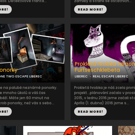
kolí. Detektivové Franta...
zamlklý a stranil se ostatních...
ORE!
READ MORE!
Prokletá hrobka farao
ponorky
Furtseschklebeta
NE TWO ESCAPE LIBEREC
LIBEREC
REAL ESCAPE LIBEREC
e se na palubě neznámé ponorky.
Prokletá hrobka je náš zcela prvn
je mnoho úkolů a váš čas
projekt...plánování začalo v prosi
běží. Máte jen 60 minut na
2015, v lednu 2016 jsme začali st
rob ponorky, než vás s sebo...
Apríla (1. dubna) 2016 jsme s...
ORE!
READ MORE!