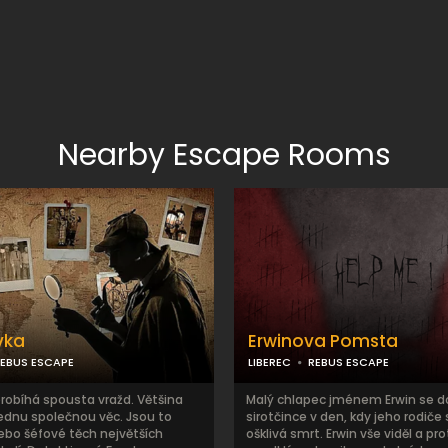
Nearby Escape Rooms
vka
Erwinova Pomsta
EBUS ESCAPE
LIBEREC
REBUS ESCAPE
robíhá spousta vražd. Většina
Malý chlapec jménem Erwin se d
jednu společnou věc. Jsou to
sirotčince v den, kdy jeho rodiče 
ebo šéfové těch největších
ošklivá smrt. Erwin vše viděl a pro