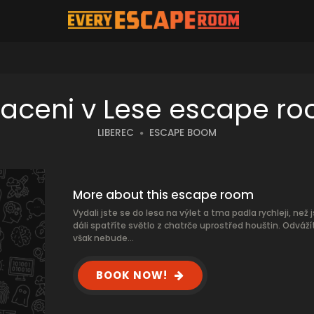
raceni v Lese escape r
LIBEREC
ESCAPE BOOM
More about this escape room
Vydali jste se do lesa na výlet a tma padla rychleji, než j
dáli spatříte světlo z chatrče uprostřed houštin. Odváž
však nebude...
BOOK NOW!