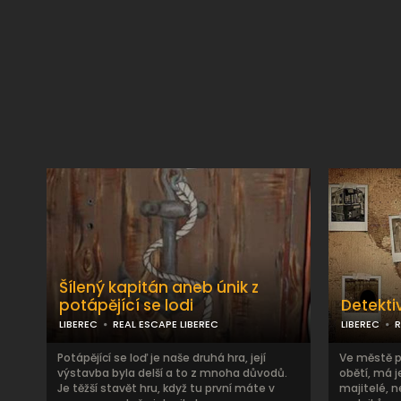
Šílený kapitán aneb únik z
potápějící se lodi
Detekti
LIBEREC
REAL ESCAPE LIBEREC
LIBEREC
R
Potápějící se loď je naše druhá hra, její
Ve městě p
výstavba byla delší a to z mnoha důvodů.
obětí, má 
Je těžší stavět hru, když tu první máte v
majitelé, n