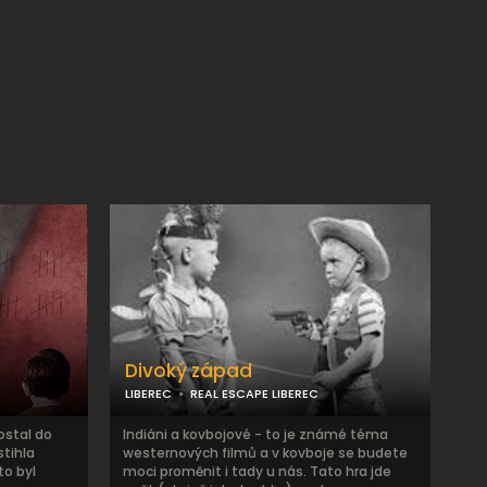
Divoký západ
LIBEREC
REAL ESCAPE LIBEREC
ostal do
Indiáni a kovbojové - to je známé téma
stihla
westernových filmů a v kovboje se budete
to byl
moci proměnit i tady u nás. Tato hra jde