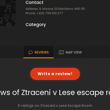
Contact
Address: 8. března 20 Kristiánov 460 05
Phone: +420 799 510 277
Category
REVIEWS
MAP VIEW
Write a review!
ws of Ztraceni v Lese escape
0 ratings on Ztraceni v Lese Escape Room