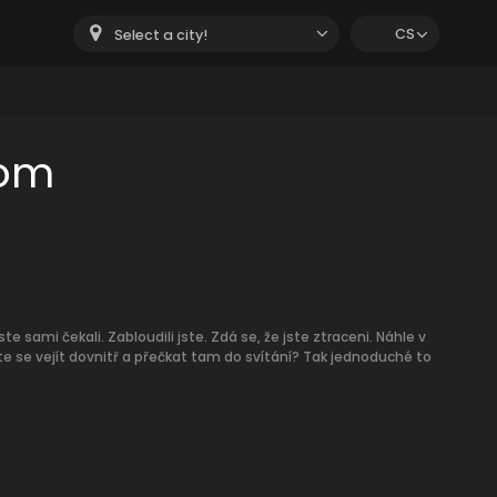
CS
Select a city!
oom
ste sami čekali. Zabloudili jste. Zdá se, že jste ztraceni. Náhle v
íte se vejít dovnitř a přečkat tam do svítání? Tak jednoduché to