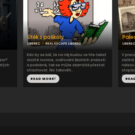
Útěk z poškoly
Pale
LIBEREC
REAL ESCAPE LIBEREC
LIBERE
Kdo by se bál, že na něj budou ve hře čekat
V prac
zor?
složité rovnice, ověřování školních znalostí
začíná
atých
a podobně, tak se může okamžitě přestat
nálezu 
strachovat. Nic takovéh...
stopác
zan...
READ MORE!
REA