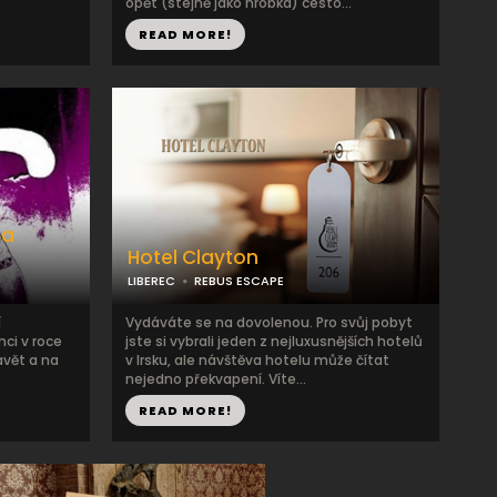
opět (stejně jako hrobka) cesto...
READ MORE!
na
Hotel Clayton
LIBEREC
REBUS ESCAPE
í
Vydáváte se na dovolenou. Pro svůj pobyt
nci v roce
jste si vybrali jeden z nejluxusnějších hotelů
avět a na
v Irsku, ale návštěva hotelu může čítat
nejedno překvapení. Víte...
READ MORE!