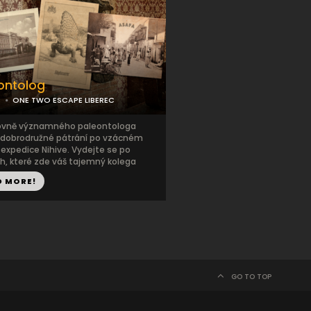
ontolog
C
ONE TWO ESCAPE LIBEREC
ovně významného paleontologa
 dobrodružné pátrání po vzácném
expedice Nihive. Vydejte se po
h, které zde váš tajemný kolega
D MORE!
GO TO TOP