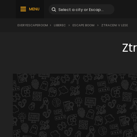
MENU
EVERYESCAPEROOM
>
LIBEREC
>
ESCAPE BOOM
>
ZTRACENI V LESE
Zt