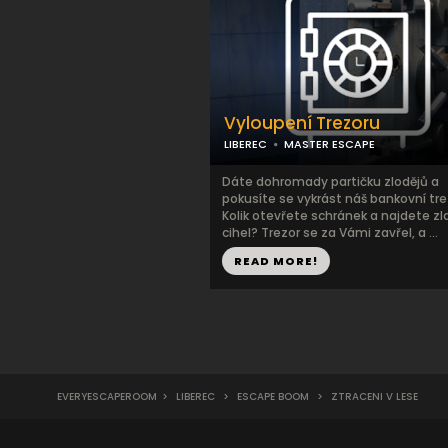
Vyloupení Trezoru
LIBEREC
MASTER ESCAPE
Dáte dohromady partičku zlodějů a
pokusíte se vykrást náš bankovní tre
Kolik otevřete schránek a najdete zl
cihel? Trezor se za Vámi zavřel, a ...
READ MORE!
EVERYESCAPEROOM
>
LIBEREC
>
ESCAPE BOOM
>
ZTRACENI V LESE