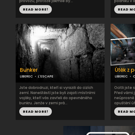
provozu, protože jakmile by...
podniků v o
READ MORE!
READ M
Bunker
Útěk z 
LIBEREC
L'ESCAPE
LIBEREC
O
Jste dobrodruzi, kteří si vyrazili do cizích
Ocitli jst
zemí. Naneštěstí jste byli zajati místními
Před vámi 
vojáky, kteří vás zavřeli do opevněného
neúprosně 
bunkru. Jenže v zemi prá...
opuštění út
READ MORE!
READ M