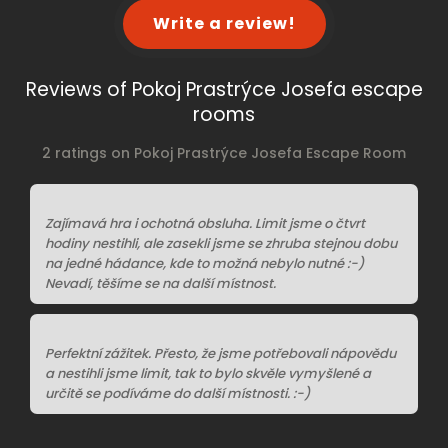
Write a review!
Reviews of Pokoj Prastrýce Josefa escape
rooms
2 ratings on Pokoj Prastrýce Josefa Escape Room
Zajímavá hra i ochotná obsluha. Limit jsme o čtvrt
hodiny nestihli, ale zasekli jsme se zhruba stejnou dobu
na jedné hádance, kde to možná nebylo nutné :-)
Nevadí, těšíme se na další místnost.
Perfektní zážitek. Přesto, že jsme potřebovali nápovědu
a nestihli jsme limit, tak to bylo skvěle vymyšlené a
určitě se podíváme do další místnosti. :-)