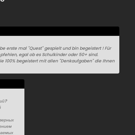
be erste mal "Quest" gespielt und bin begeistert ! Für
pfehlen, egal ob es Schulkinder oder 50+ sind.
ie 100% begeistert mit allen "Denkaufgaben" die Ihnen
ний?
й
 верных
шением
ваемых