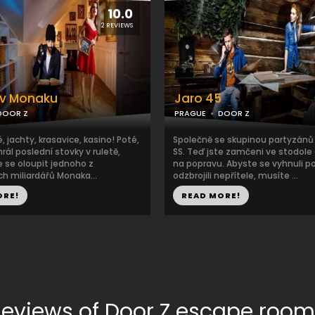
10.0
2 REVIEWS
 v Monaku
Jaro 45
DOOR Z
PRAGUE
DOOR Z
jachty, krasavice, kasino! Poté,
Společně se skupinou partyzánů 
hrál poslední stovky v ruletě,
SS. Teď jste zamčeni ve stodole
e se oloupit jednoho z
na popravu. Abyste se vyhnuli p
ích miliardářů Monaka...
odzbrojili nepřítele, musíte ...
ORE!
READ MORE!
eviews of Door Z escape room