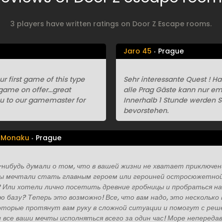
3 players have written ratings on Door Z Escape rooms.
Jaro 45
Prague
 first game of this type
Sehr interessante Quest ! Ha
game on offer...great
alle Prag Gäste kann nur em
you to our gamemaster for
Innerhalb 1 Stunde werden S
bevorstehen.
v Monaku
Prague
-нибудь думали о том, что в вашей жизни не хватает приключе
ы мечтали стать главным героем или героиней остросюжетно
 Или хотели лично посетить древние гробницы и пробраться на
ю базу? Теперь это возможно! Все, что вам надо, это несколько
которые протянут вам руку в сложной ситуации и помогут с ре
 и все ваши мечты исполняться всего за один час! Море непереда