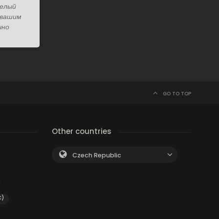
целый
 вашим
чно
GO TO TOP
Other countries
Czech Republic
C)