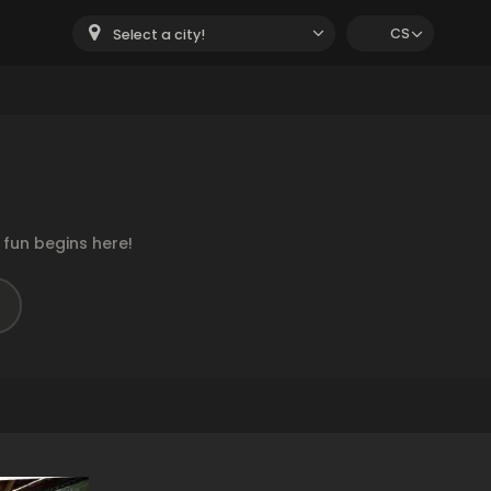
CS
Select a city!
fun begins here!