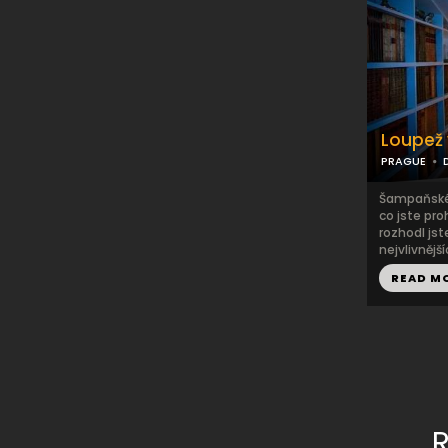
Loupež
PRAGUE
Šampaňské, 
co jste pro
rozhodl jst
nejvlivnějš
READ M
R