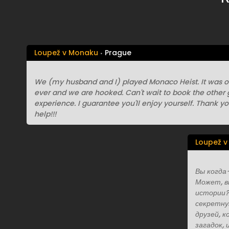
Loupež v Monaku
Prague
We (my husband and I) played Monaco Heist. It was our
ever and we are hooked. Can't wait to book the other 
experience. I guarantee you'll enjoy yourself. Thank 
help!!!
Loupež 
Вы когда
Может, в
истории?
секретну
друзей, 
загадок,