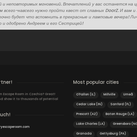
 и неповторимых мгновений. Впечатлений у вас останется на 
ам всего-навсего нужно пройти квест от славных DoorZ. И вам и
точно будет что вспомнить в прекрасные и ламповые вечера! Ли
о и одобрено Андреем и его Сестрицей!
rtner!
Most popular cities
n Escape Room in Czechia? Great!
O'Fallon (IL)
Millville
Umeå
d show it to thousands of potential
Cedar Lake (IN)
Sanford (FL)
ouch!
Prescott (AZ)
Baton Rouge (LA)
Lake Charles (LA)
Greensboro (N
ryescaperoom.com
Granada
Gettysburg (PA)