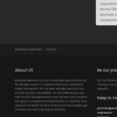
ощущений
месяц! В
друзьям 
проверен
EVERYESCAPEROOM
>
DOOR Z
About US
Be our pa
Everyescaperoom.cz is a live escape game directory
Do You have a
for escape rooms in Czechia that was created to
Contact us an
make the search for the best escape rooms in the
players!
States as easy as possible. On our website you can
now find 60 Escape Rooms with reviews from players.
Keep in t
Our goal is to spread Escape Rooms in Czechia and
around the world so that more and more people get
partners@eve
to know this exciting leisure activity.
Impressum