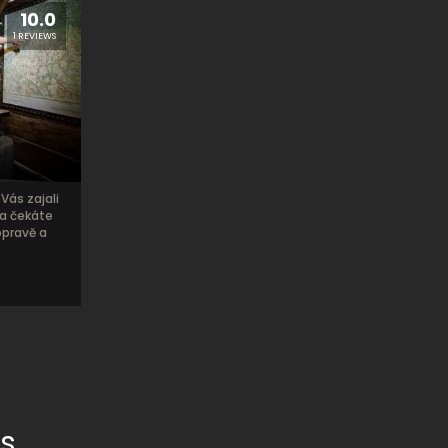
10.0
1 REVIEWS
Vás zajali
 a čekáte
opravě a
s