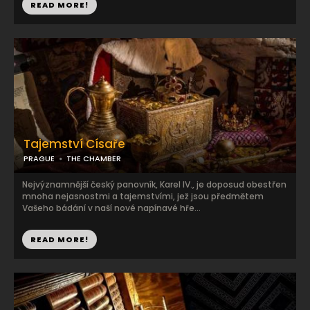
READ MORE!
Tajemství Císaře
PRAGUE
THE CHAMBER
Nejvýznamnější český panovník, Karel IV., je doposud obestřen
mnoha nejasnostmi a tajemstvími, jež jsou předmětem
Vašeho bádání v naší nové napínavé hře...
READ MORE!