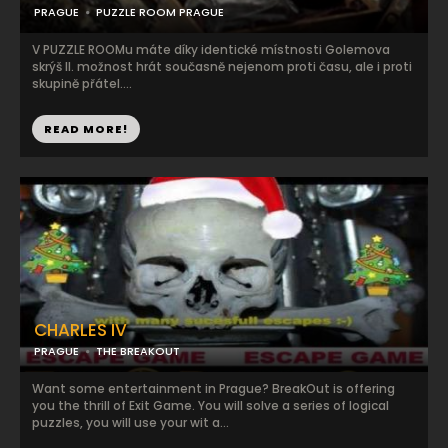
PRAGUE
PUZZLE ROOM PRAGUE
V PUZZLE ROOMu máte díky identické místnosti Golemova
skrýš II. možnost hrát současně nejenom proti času, ale i proti
skupině přátel....
READ MORE!
CHARLES IV
PRAGUE
THE BREAKOUT
Want some entertainment in Prague? BreakOut is offering
you the thrill of Exit Game. You will solve a series of logical
puzzles, you will use your wit a...