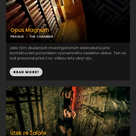
Opus Magnum
PRAGUE
THE CHAMBER
Jako tým zkušených investigativních dobrodruhů jste
kontaktováni potomkem významného českého vědce. Ten ve
své pracovně před 2.sv. válkou lety ukryl výs...
READ MORE!
Útěk ze Žaláře