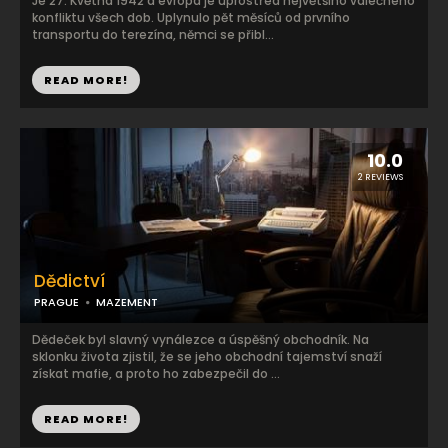
Je 27. Května 1942 a evropa je uprostřed největšího válečného
konfliktu všech dob. Uplynulo pět měsíců od prvního
transportu do terezína, němci se přibl...
READ MORE!
10.0
2 REVIEWS
Dědictví
PRAGUE
MAZEMENT
Dědeček byl slavný vynálezce a úspěšný obchodník. Na
sklonku života zjistil, že se jeho obchodní tajemství snaží
získat mafie, a proto ho zabezpečil do ...
READ MORE!