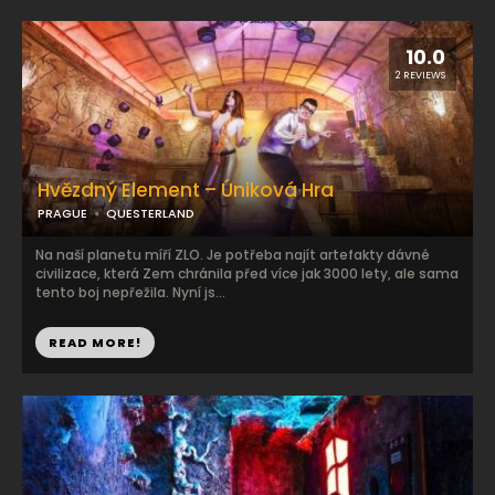
10.0
2 REVIEWS
Hvězdný Element – Úniková Hra
PRAGUE
QUESTERLAND
Na naší planetu míří ZLO. Je potřeba najít artefakty dávné
civilizace, která Zem chránila před více jak 3000 lety, ale sama
tento boj nepřežila. Nyní js...
READ MORE!