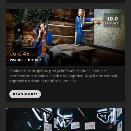
10.0
1 REVIEWS
Jaro 45
PRAGUE
DOOR Z
Společně se skupinou partyzánů Vás zajali SS. Teď jste
zamčeni ve stodole a čekáte na popravu. Abyste se vyhnuli
popravě a odzbrojili nepřítele, musíte ...
READ MORE!