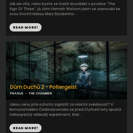
Jak asi víte, nebo byste se mohli dozvědět v povídce “The
Sign Of Three”, já John Hamish Watson jsem se zasnoubil se
svou životní láskou Mary Elizabetho...
READ MORE!
Dům Duchů 2 - Poltergeist
PRAGUE
THE CHAMBER
Jakou cenu jste ochotni zaplatit za vlastní zvědavost? V
komunistickém Československu se před čtyřiceti lety spustil
nebezpečný vědecký experiment, kter...
READ MORE!