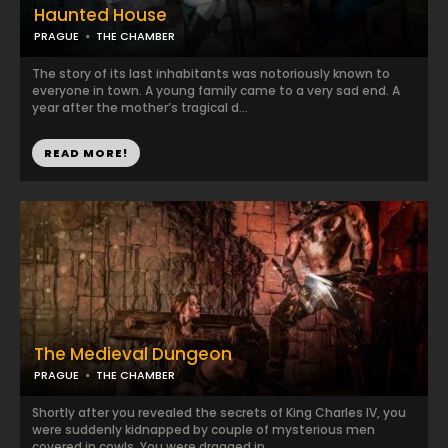
Haunted House
PRAGUE
THE CHAMBER
The story of its last inhabitants was notoriously known to
everyone in town. A young family came to a very sad end. A
year after the mother’s tragical d...
READ MORE!
The Medieval Dungeon
PRAGUE
THE CHAMBER
Shortly after you revealed the secrets of King Charles IV, you
were suddenly kidnapped by couple of mysterious men
covered in cowls. You were dragged in...