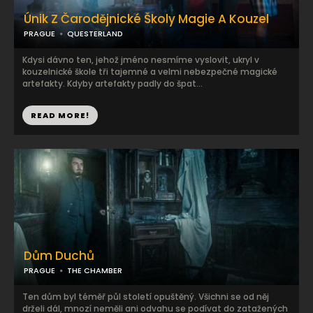
Únik Z Čarodějnické Školy Magie A Kouzel
PRAGUE
QUESTERLAND
Kdysi dávno ten, jehož jméno nesmíme vyslovit, ukryl v
kouzelnické škole tři tajemné a velmi nebezpečné magické
artefakty. Kdyby artefakty padly do špat...
READ MORE!
Dům Duchů
PRAGUE
THE CHAMBER
Ten dům byl téměř půl století opuštěný. Všichni se od něj
drželi dál, mnozí neměli ani odvahu se podívat do zatažených