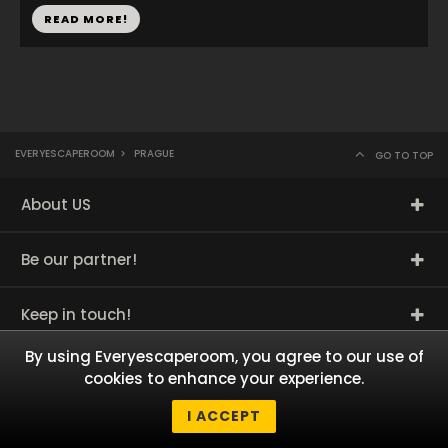
READ MORE!
EVERYESCAPEROOM
>
PRAGUE
GO TO TOP
About US
Be our partner!
Keep in touch!
By using Everyescaperoom, you agree to our use of
Most popular cities
cookies to enhance your experience.
I ACCEPT
Other countries