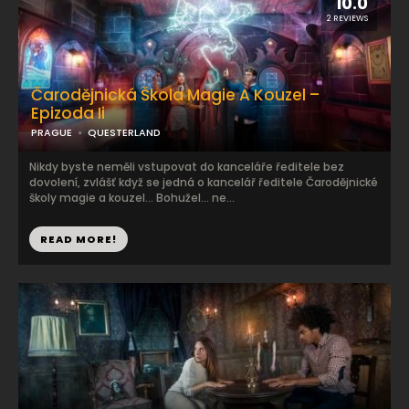
10.0
2 REVIEWS
Čarodějnická Škola Magie A Kouzel –
Epizoda Ii
PRAGUE
QUESTERLAND
Nikdy byste neměli vstupovat do kanceláře ředitele bez
dovolení, zvlášť když se jedná o kancelář ředitele Čarodějnické
školy magie a kouzel… Bohužel… ne...
READ MORE!