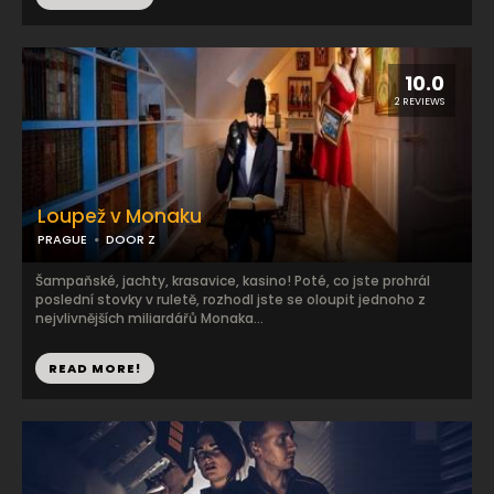
10.0
2 REVIEWS
Loupež v Monaku
PRAGUE
DOOR Z
Šampaňské, jachty, krasavice, kasino! Poté, co jste prohrál
poslední stovky v ruletě, rozhodl jste se oloupit jednoho z
nejvlivnějších miliardářů Monaka...
READ MORE!