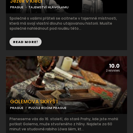
Ježek v Kleci
PRAGUE
TAJEMSTVÍ HLAVOLAMU
Společně s vašimi přáteli se ocitnete v tajemné místnosti,
která má svojí vlastní dlouho utajovanou historii. Musíte
společně nahlédnout pod roušku této...
READ MORE!
10.0
2 REVIEWS
GOLEMOVA SKRÝŠ I
PRAGUE
PUZZLE ROOM PRAGUE
Přeneseme vás do 16. století, do staré Prahy, kde jste mohli
potkat Golema, muže stvořeného z hlíny. Najdete za 60
minut ve studovně rabiho Löwa šém, kt...