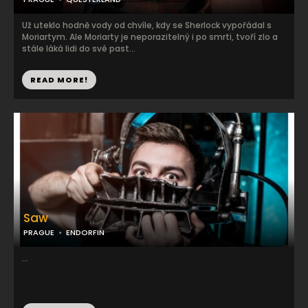
Už uteklo hodně vody od chvíle, kdy se Sherlock vypořádal s
Moriartym. Ale Moriarty je neporazitelný i po smrti, tvoří zlo a
stále láká lidi do své past...
READ MORE!
Saw
PRAGUE
ENDORFIN
...