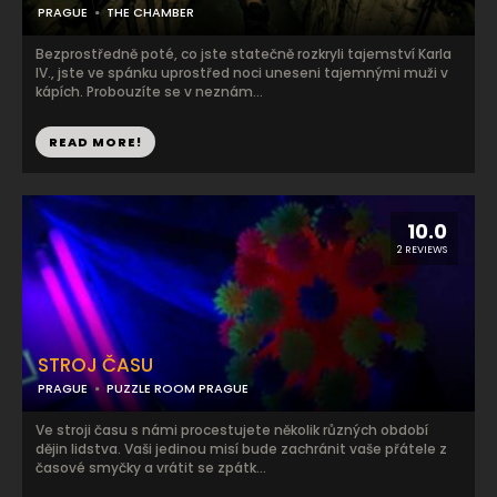
PRAGUE
THE CHAMBER
Bezprostředně poté, co jste statečně rozkryli tajemství Karla
IV., jste ve spánku uprostřed noci uneseni tajemnými muži v
kápích. Probouzíte se v neznám...
READ MORE!
10.0
2 REVIEWS
STROJ ČASU
PRAGUE
PUZZLE ROOM PRAGUE
Ve stroji času s námi procestujete několik různých období
dějin lidstva. Vaši jedinou misí bude zachránit vaše přátele z
časové smyčky a vrátit se zpátk...