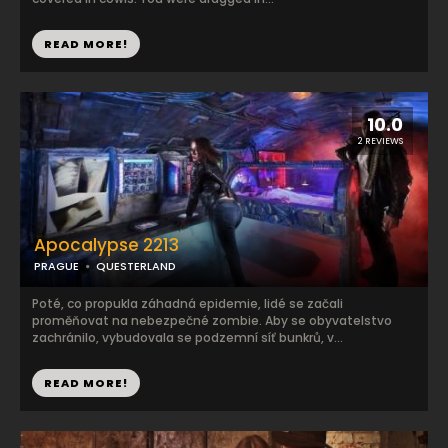
READ MORE!
10.0
2 REVIEWS
Apocalypse 2213
PRAGUE
QUESTERLAND
Poté, co propukla záhadná epidemie, lidé se začali
proměňovat na nebezpečné zombie. Aby se obyvatelstvo
zachránilo, vybudovala se podzemní síť bunkrů, v...
READ MORE!