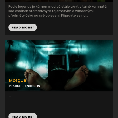
Podle legendy je kámen mudrců stále ukryt v tajné komnatě,
kde chráněn starodávným tajemstvím a záhadnými
předměty čeká na své objevení. Připravte se na...
READ MORE!
Morgue
PRAGUE
ENDORFIN
...
READ MORE!