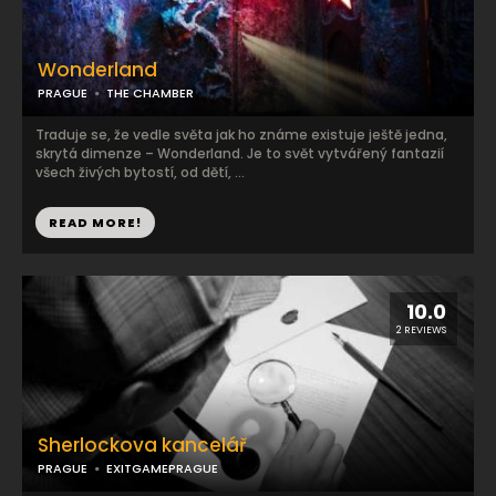
Wonderland
PRAGUE
THE CHAMBER
Traduje se, že vedle světa jak ho známe existuje ještě jedna,
skrytá dimenze – Wonderland. Je to svět vytvářený fantazií
všech živých bytostí, od dětí, ...
READ MORE!
10.0
2 REVIEWS
Sherlockova kancelář
PRAGUE
EXITGAMEPRAGUE