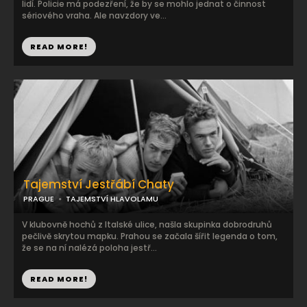
lidí. Policie má podezření, že by se mohlo jednat o činnost
sériového vraha. Ale navzdory ve...
READ MORE!
Tajemství Jestřábí Chaty
PRAGUE
TAJEMSTVÍ HLAVOLAMU
V klubovně hochů z Italské ulice, našla skupinka dobrodruhů
pečlivě skrytou mapku. Prahou se začala šířit legenda o tom,
že se na ní nalézá poloha jestř...
READ MORE!