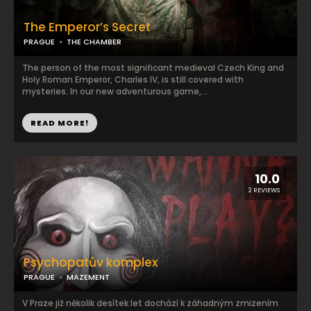
The Emperor’s Secret
PRAGUE
THE CHAMBER
The person of the most significant medieval Czech King and
Holy Roman Emperor, Charles IV, is still covered with
mysteries. In our new adventurous game,...
READ MORE!
10.0
2 REVIEWS
Psychopatův komplex
PRAGUE
MAZEMENT
V Praze již několik desítek let dochází k záhadným zmizením