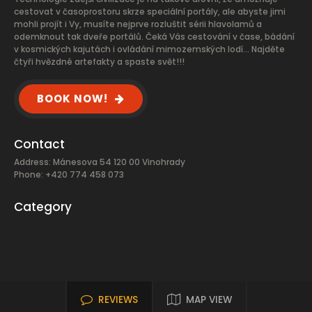
cestovat v časoprostoru skrze speciální portály, ale abyste jimi
mohli projít i Vy, musíte nejprve rozluštit sérii hlavolamů a
odemknout tak dveře portálů. Čeká Vás cestování v čase, bádání
v kosmických kajutách i ovládání mimozemských lodí… Najděte
čtyři hvězdné artefakty a spaste svět!!!
BOOK NOW!
Contact
Address: Mánesova 54 120 00 Vinohrady
Phone: +420 774 458 073
Category
REVIEWS
MAP VIEW