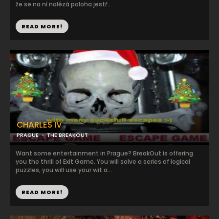
že se na ní nalézá poloha jestř...
READ MORE!
CHARLES IV
PRAGUE
THE BREAKOUT
Want some entertainment in Prague? BreakOut is offering
you the thrill of Exit Game. You will solve a series of logical
puzzles, you will use your wit a...
READ MORE!