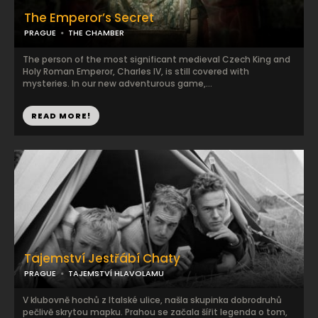
The Emperor’s Secret
PRAGUE
THE CHAMBER
The person of the most significant medieval Czech King and
Holy Roman Emperor, Charles IV, is still covered with
mysteries. In our new adventurous game,...
READ MORE!
Tajemství Jestřábí Chaty
PRAGUE
TAJEMSTVÍ HLAVOLAMU
V klubovně hochů z Italské ulice, našla skupinka dobrodruhů
pečlivě skrytou mapku. Prahou se začala šířit legenda o tom,