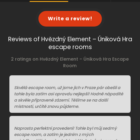
Write a review!
Reviews of Hvězdný Element – Úniková Hra
escape rooms
2 ratings on Hvězdný Element – Úniková Hra Escape
Room
Skvělá escape room, už jsme jich v Praze pár obešli a
tahle byla zatím asi opravdu nejlepší! Hodně nápadité
a skvěle připravené zázemí. Těšíme se na další
místnosti, určitě znovu půjdeme.
Naprosto perfektní provedení! Tohle byl můj sedmý
escape room, a zatím je jedním z mých