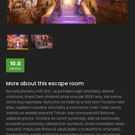
10.0
2 REVIEWS
More about this escape room
Na naší planetu míří ZLO. Je potřeba najít artefakty dávné
civilizace, která Zem chránila před více jak 3000 lety, ale sama
tento boj nepřežila. Nyní jste na řadě Vy a Váš tým! Vyřešte sérii
šifer, najděte hvězdné artefakty a zachraňte svět! Vaše cesta
začíná na daleké planetě Tatuin, kde mimozemští Bohové
zakázali písmo. Ocitáte se uvnitř pyramidy, kde se zachovaly
poslední pozůstatky záhadných symbolů, které nedokáže nikdo
rozluštit. Právě zde Bohové ukryli jeden z hvězdných artefaktů.
Technologie zdejší civilizace je na takové úrovni, že umožňuje