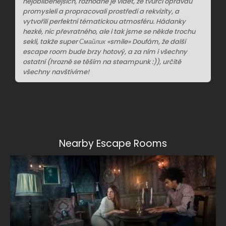
nejoblíbenějších, rozhodně je vidět, že tvůrci opravdu
promysleli a propracovali prostředí a rekvizity, a
vytvořili perfektní tématickou atmosféru. Hádanky
hezké, nic převratného, ale i tak jsme se někde trochu
sekli, takže super Смайлик «smile» Doufám, že další
escape room bude brzy hotový, a za ním i všechny
ostatní (hrozně se těším na steampunk :)), určitě
všechny navštívíme!
Nearby Escape Rooms