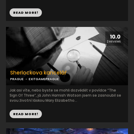
READ MORE!
10.0
2 REVIEWS
Sherlockova kancelář
PRAGUE
EXITGAMEPRAGUE
Jak asi víte, nebo byste se mohli dozvědět v povídce “The
Sign Of Three”, já John Hamish Watson jsem se zasnoubil se
svou životní láskou Mary Elizabetho...
READ MORE!