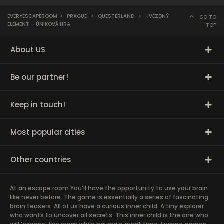
EVERYESCAPEROOM
>
PRAGUE
>
QUESTERLAND
>
HVĚZDNÝ
GO TO
ELEMENT – ÚNIKOVÁ HRA
TOP
About US
Be our partner!
Keep in touch!
Most popular cities
Other countries
At an escape room You’ll have the opportunity to use your brain
like never before. The game is essentially a series of fascinating
brain teasers. All of us have a curious inner child. A tiny explorer
who wants to uncover all secrets. This inner child is the one who