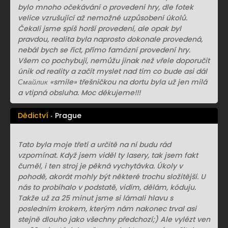
bylo mnoho očekávání o provedení hry, dle fotek
velice vzrušující až nemožné uzpůsobení úkolů.
Čekali jsme spíš horší provedení, ale opak byl
pravdou, realita byla naprosto dokonale provedená,
nebál bych se říct, přímo famózní provedení hry.
Všem co pochybují, nemůžu jinak než vřele doporučit
únik od reality a začít myslet nad tím co bude asi dál
Смайлик «smile» třešničkou na dortu byla už jen milá
a vtipná obsluha. Moc děkujeme!!!
Dědictví
Prague
Tato byla moje třetí a určitě na ní budu rád
vzpomínat. Když jsem viděl ty lasery, tak jsem fakt
čuměl, i ten stroj je pěkná vychytávka. Úkoly v
pohodě, akorát mohly být některé trochu složitější. U
nás to probíhalo v podstatě, vidím, dělám, kóduju.
Takže už za 25 minut jsme si lámali hlavu s
posledním krokem, kterým nám nakonec trval asi
stejně dlouho jako všechny předchozí;) Ale vylézt ven