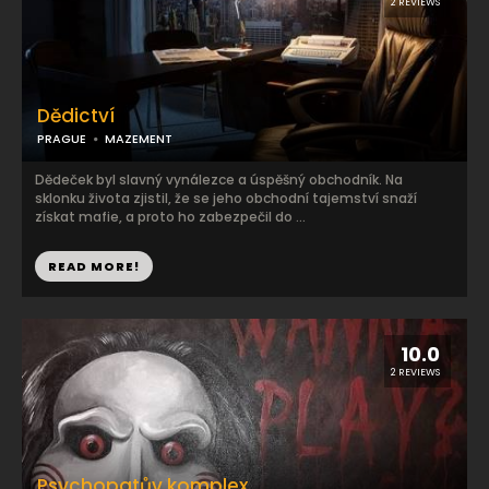
2 REVIEWS
Dědictví
PRAGUE
MAZEMENT
Dědeček byl slavný vynálezce a úspěšný obchodník. Na
sklonku života zjistil, že se jeho obchodní tajemství snaží
získat mafie, a proto ho zabezpečil do ...
READ MORE!
10.0
2 REVIEWS
Psychopatův komplex