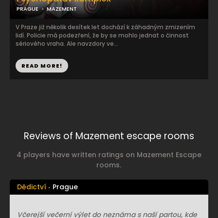
PRAGUE
MAZEMENT
V Praze již několik desítek let dochází k záhadným zmizením
lidí. Policie má podezření, že by se mohlo jednat o činnost
sériového vraha. Ale navzdory ve...
READ MORE!
Reviews of Mazement escape rooms
4 players have written ratings on Mazement Escape
rooms.
Dědictví
Prague
Včerejší večerní výlet do neznáma s naší partou, kde