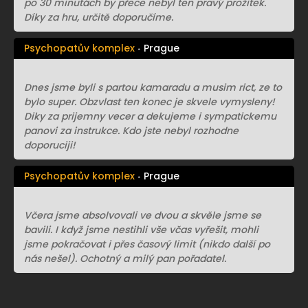
po 30 minutách by přece nebyl ten pravý prožitek.
Díky za hru, určitě doporučíme.
Psychopatův komplex
Prague
Dnes jsme byli s partou kamaradu a musim rict, ze to
bylo super. Obzvlast ten konec je skvele vymysleny!
Diky za prijemny vecer a dekujeme i sympatickemu
panovi za instrukce. Kdo jste nebyl rozhodne
doporuciji!
Psychopatův komplex
Prague
Včera jsme absolvovali ve dvou a skvěle jsme se
bavili. I když jsme nestihli vše včas vyřešit, mohli
jsme pokračovat i přes časový limit (nikdo další po
nás nešel). Ochotný a milý pan pořadatel.