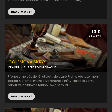
zachránilo, vybudovala se podzemní síť bunkrů, v...
READ MORE!
10.0
2 REVIEWS
GOLEMOVA SKRÝŠ I
PRAGUE
PUZZLE ROOM PRAGUE
Přeneseme vás do 16. století, do staré Prahy, kde jste mohli
potkat Golema, muže stvořeného z hlíny. Najdete za 60
minut ve studovně rabiho Löwa šém, kt...
READ MORE!