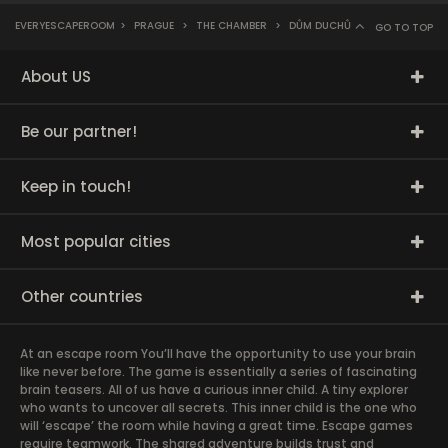
EVERYESCAPEROOM
>
PRAGUE
>
THE CHAMBER
>
DŮM DUCHŮ
GO TO TOP
About US
Be our partner!
Keep in touch!
Most popular cities
Other countries
At an escape room You’ll have the opportunity to use your brain
like never before. The game is essentially a series of fascinating
brain teasers. All of us have a curious inner child. A tiny explorer
who wants to uncover all secrets. This inner child is the one who
will ‘escape’ the room while having a great time. Escape games
require teamwork. The shared adventure builds trust and