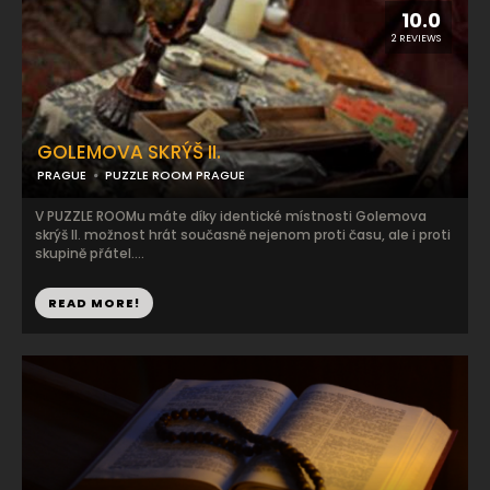
10.0
2 REVIEWS
GOLEMOVA SKRÝŠ II.
PRAGUE
PUZZLE ROOM PRAGUE
V PUZZLE ROOMu máte díky identické místnosti Golemova
skrýš II. možnost hrát současně nejenom proti času, ale i proti
skupině přátel....
READ MORE!