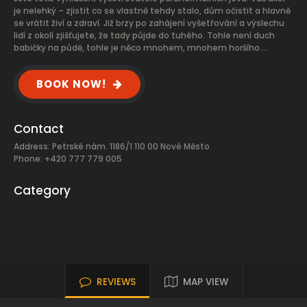
je nelehký – zjistit co se vlastně tehdy stalo, dům očistit a hlavně
se vrátit živí a zdraví. Již brzy po zahájení vyšetřování a výslechu
lidí z okolí zjišťujete, že tady půjde do tuhého. Tohle není duch
babičky na půdě, tohle je něco mnohem, mnohem horšího….
BOOK NOW!
Contact
Address: Petrské nám. 1186/1 110 00 Nové Město
Phone: +420 777 779 005
Category
REVIEWS
MAP VIEW