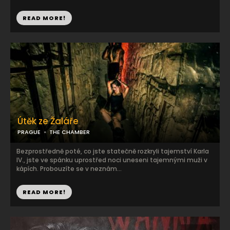
READ MORE!
Útěk ze Žaláře
PRAGUE
THE CHAMBER
Bezprostředně poté, co jste statečně rozkryli tajemství Karla
IV., jste ve spánku uprostřed noci uneseni tajemnými muži v
kápích. Probouzíte se v neznám...
READ MORE!