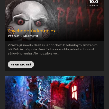
10.0
2 REVIEWS
Psychopatův komplex
PRAGUE
MAZEMENT
V Praze již několik desítek let dochází k záhadným zmizením
lidí. Policie má podezření, že by se mohlo jednat o činnost
sériového vraha. Ale navzdory ve...
READ MORE!