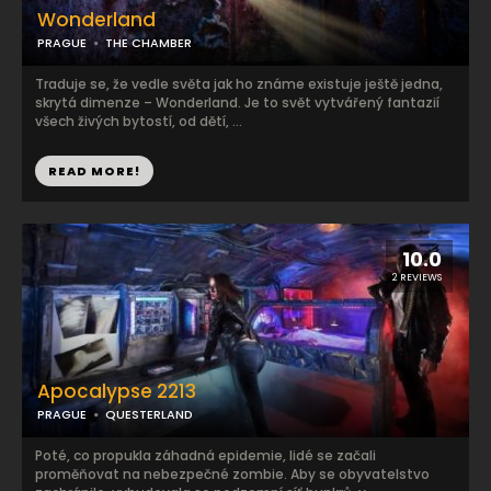
Wonderland
PRAGUE
THE CHAMBER
Traduje se, že vedle světa jak ho známe existuje ještě jedna,
skrytá dimenze – Wonderland. Je to svět vytvářený fantazií
všech živých bytostí, od dětí, ...
READ MORE!
10.0
2 REVIEWS
Apocalypse 2213
PRAGUE
QUESTERLAND
Poté, co propukla záhadná epidemie, lidé se začali
proměňovat na nebezpečné zombie. Aby se obyvatelstvo