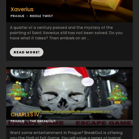
Xaverius
PRAGUE
RIDDLE TWIST
A quarter of a century passed and the mystery of the
painting of Saint Xaverius still has not been solved. Do you
have what it takes? Then embark on an ...
READ MORE!
CHARLES IV
PRAGUE
THE BREAKOUT
Want some entertainment in Prague? BreakOut is offering
you the thrill of Exit Game. You will solve a series of logical