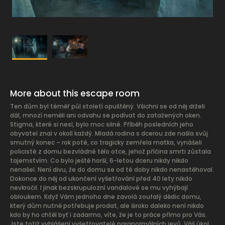
More about this escape room
Ten dům byl téměř půl století opuštěný. Všichni se od něj drželi
dál, mnozí neměli ani odvahu se podívat do zatažených oken.
Stigma, které si nesl, bylo moc silné. Příběh posledních jeho
obyvatel znal v okolí každý. Mladá rodina s dcerou zde našla svůj
smutný konec – rok poté, co tragicky zemřela matka, vynášeli
policisté z domu bezvládné tělo otce, jehož příčina smrti zůstala
tajemstvím. Co bylo ještě horší, 6-letou dceru nikdy nikdo
nenašel. Není divu, že do domu se od té doby nikdo nenastěhoval.
Dokonce do něj od ukončení vyšetřování před 40 lety nikdo
nevkročil. I jinak bezskrupulozní vandalové se mu vyhýbají
obloukem. Když Vám jednoho dne zavolá zoufalý dědic domu,
který dům nutně potřebuje prodat, ale široko daleko není nikdo
kdo by ho chtěl byť i zadarmo, víte, že je to práce přímo pro Vás.
Jste totiž vyhlášení vyšetřovatelé paranormálních jevů. Váš úkol