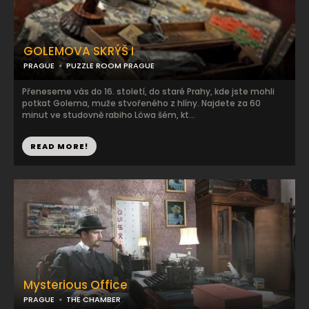
GOLEMOVA SKRÝŠ I
PRAGUE
PUZZLE ROOM PRAGUE
Přeneseme vás do 16. století, do staré Prahy, kde jste mohli
potkat Golema, muže stvořeného z hlíny. Najdete za 60
minut ve studovně rabiho Löwa šém, kt...
READ MORE!
Mysterious Office
PRAGUE
THE CHAMBER