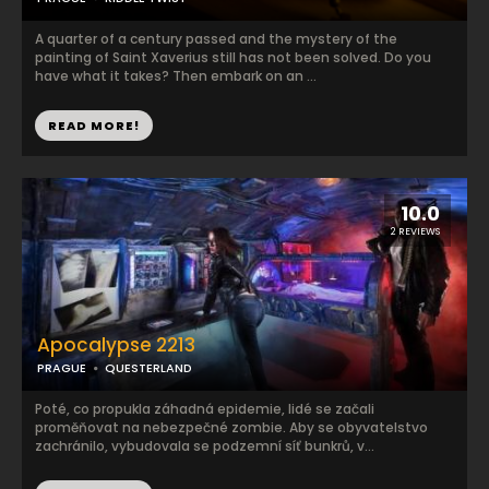
A quarter of a century passed and the mystery of the
painting of Saint Xaverius still has not been solved. Do you
have what it takes? Then embark on an ...
READ MORE!
10.0
2 REVIEWS
Apocalypse 2213
PRAGUE
QUESTERLAND
Poté, co propukla záhadná epidemie, lidé se začali
proměňovat na nebezpečné zombie. Aby se obyvatelstvo
zachránilo, vybudovala se podzemní síť bunkrů, v...