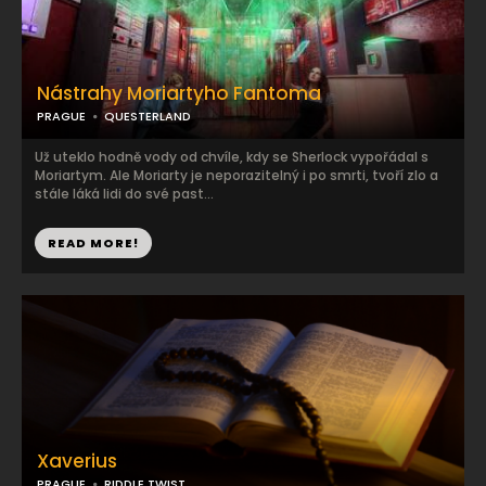
Nástrahy Moriartyho Fantoma
PRAGUE
QUESTERLAND
Už uteklo hodně vody od chvíle, kdy se Sherlock vypořádal s
Moriartym. Ale Moriarty je neporazitelný i po smrti, tvoří zlo a
stále láká lidi do své past...
READ MORE!
Xaverius
PRAGUE
RIDDLE TWIST