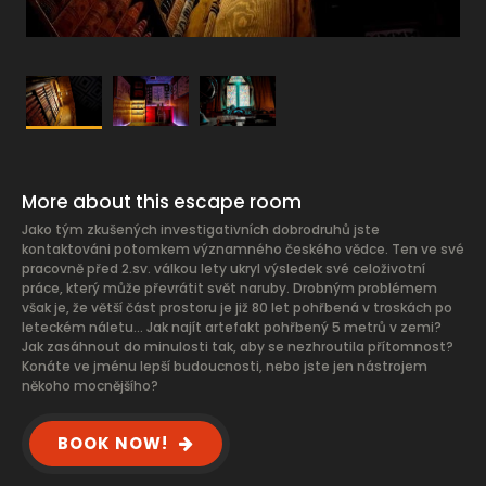
More about this escape room
Jako tým zkušených investigativních dobrodruhů jste
kontaktováni potomkem významného českého vědce. Ten ve své
pracovně před 2.sv. válkou lety ukryl výsledek své celoživotní
práce, který může převrátit svět naruby. Drobným problémem
však je, že větší část prostoru je již 80 let pohřbená v troskách po
leteckém náletu… Jak najít artefakt pohřbený 5 metrů v zemi?
Jak zasáhnout do minulosti tak, aby se nezhroutila přítomnost?
Konáte ve jménu lepší budoucnosti, nebo jste jen nástrojem
někoho mocnějšího?
BOOK NOW!