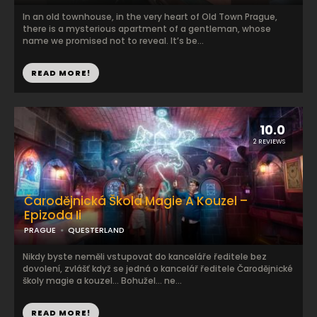
In an old townhouse, in the very heart of Old Town Prague,
there is a mysterious apartment of a gentleman, whose
name we promised not to reveal. It’s be...
READ MORE!
10.0
2 REVIEWS
Čarodějnická Škola Magie A Kouzel –
Epizoda Ii
PRAGUE
QUESTERLAND
Nikdy byste neměli vstupovat do kanceláře ředitele bez
dovolení, zvlášť když se jedná o kancelář ředitele Čarodějnické
školy magie a kouzel… Bohužel… ne...
READ MORE!