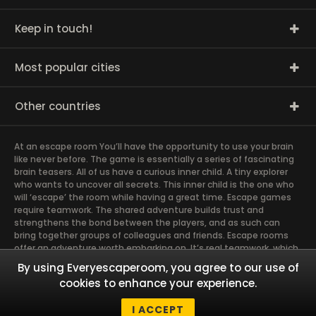
Keep in touch!
Most popular cities
Other countries
At an escape room You’ll have the opportunity to use your brain
like never before. The game is essentially a series of fascinating
brain teasers. All of us have a curious inner child. A tiny explorer
who wants to uncover all secrets. This inner child is the one who
will ‘escape’ the room while having a great time. Escape games
require teamwork. The shared adventure builds trust and
strengthens the bond between the players, and as such can
bring together groups of colleagues and friends. Escape rooms
offer an adventure worth embarking on. It’s real teamwork, which
goes the smoothest if the team members use their different
By using Everyescaperoom, you agree to our use of
strengths to achieve the common goal. There are essentially
cookies to enhance your experience.
four roles to be taken on by the members, which will contribute
the greatest to the group’s chemistry. Let’s see who you need in
I ACCEPT
an escape game!