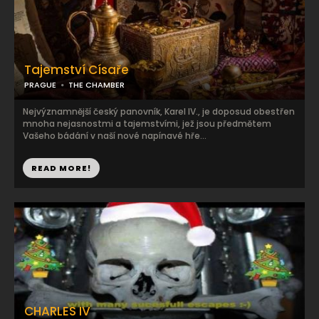
Tajemství Císaře
PRAGUE
THE CHAMBER
Nejvýznamnější český panovník, Karel IV., je doposud obestřen
mnoha nejasnostmi a tajemstvími, jež jsou předmětem
Vašeho bádání v naší nové napínavé hře...
READ MORE!
CHARLES IV