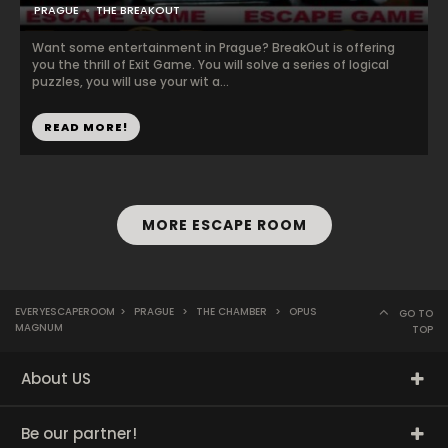
PRAGUE
THE BREAKOUT
Want some entertainment in Prague? BreakOut is offering
you the thrill of Exit Game. You will solve a series of logical
puzzles, you will use your wit a...
READ MORE!
MORE ESCAPE ROOM
EVERYESCAPEROOM
>
PRAGUE
>
THE CHAMBER
>
OPUS
GO TO
MAGNUM
TOP
About US
Be our partner!