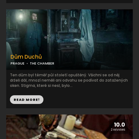
Dům Duchů
PRAGUE
THE CHAMBER
Ten dům byl téměř půl století opuštěný. Všichni se od něj
drželi dál, mnozí neměli ani odvahu se podívat do zatažených
oken. Stigma, které si nesl, bylo...
READ MORE!
10.0
2 REVIEWS