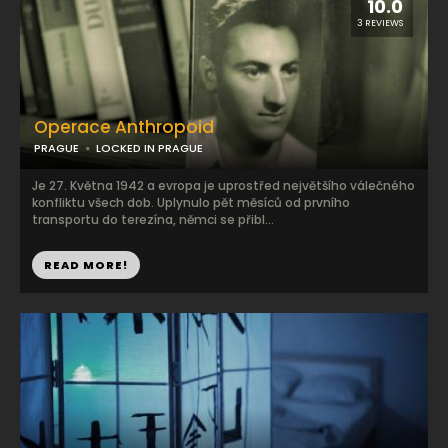
10.0
3 REVIEWS
Operace Anthropoid
PRAGUE
LOCKED IN PRAGUE
Je 27. Května 1942 a evropa je uprostřed největšího válečného
konfliktu všech dob. Uplynulo pět měsíců od prvního
transportu do terezína, němci se přibl...
READ MORE!