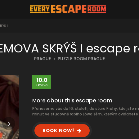
ÝŠ I
EMOVA SKRÝŠ I escape 
PRAGUE
PUZZLE ROOM PRAGUE
10.0
2 REVIEWS
More about this escape room
Přeneseme vás do 16. století, do staré Prahy, kde jste
minut ve studovně rabiho Löwa šém, kterým ovládnete
BOOK NOW!