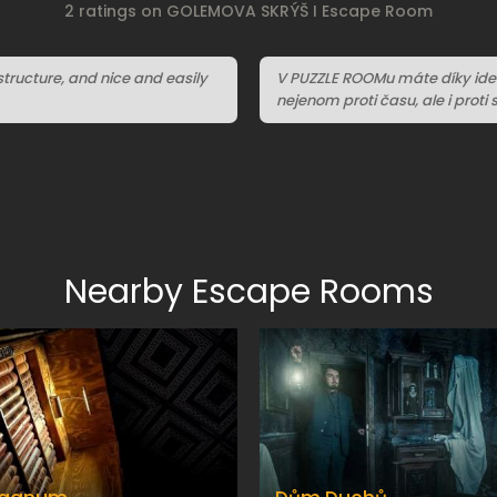
2 ratings on GOLEMOVA SKRÝŠ I Escape Room
structure, and nice and easily
V PUZZLE ROOMu máte díky iden
nejenom proti času, ale i proti 
Nearby Escape Rooms