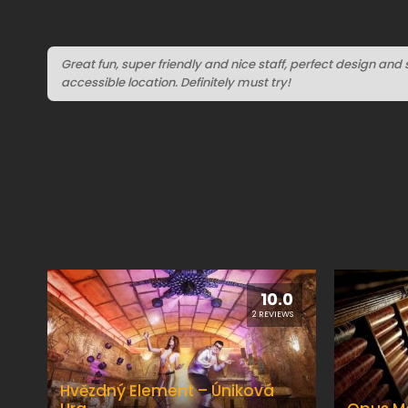
Great fun, super friendly and nice staff, perfect design and 
accessible location. Definitely must try!
10.0
2 REVIEWS
Hvězdný Element – Úniková