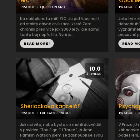
Hra
Opus 
PRAGUE
QUESTERLAND
PRAGUE
Na naší planetu míří ZLO. Je potřeba najít
Jako tým z
artefakty dávné civilizace, která Zem
dobrodruh
chránila před více jak 3000 lety, ale sama
významnéh
tento boj nepřežila. Nyní js...
pracovně pře
READ MORE!
READ M
10.0
2 REVIEWS
Sherlockova kancelář
Psycho
PRAGUE
EXITGAMEPRAGUE
PRAGUE
Jak asi víte, nebo byste se mohli dozvědět
V Praze již 
v povídce “The Sign Of Three”, já John
záhadným z
Hamish Watson jsem se zasnoubil se svou
podezření,