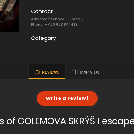
Contact
Address: Čechova 10 Praha 7
Phone: + 420 603 841 483
Category
REVIEWS
MAP VIEW
Write a review!
s of GOLEMOVA SKRÝŠ I escap