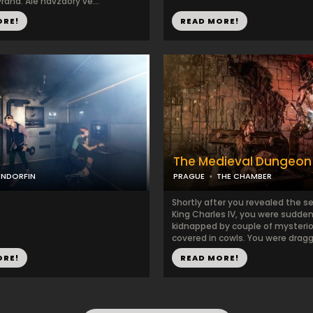
raha. Ale navzdory ve...
ORE!
READ MORE!
The Medieval Dungeon
ENDORFIN
PRAGUE
THE CHAMBER
Shortly after you revealed the s
King Charles IV, you were sudden
kidnapped by couple of myster
covered in cowls. You were dragge
ORE!
READ MORE!