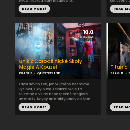
životní láskou Mary Elizabetho...
sériového v
READ MORE!
READ M
10.0
2 REVIEWS
Únik Z Čarodějnické Školy
Magie A Kouzel
Titanic
PRAGUE
QUESTERLAND
PRAGUE
Kdysi dávno ten, jehož jméno nesmíme
...
vyslovit, ukryl v kouzelnické škole tři
tajemné a velmi nebezpečné magické
artefakty. Kdyby artefakty padly do špat...
READ MORE!
READ M