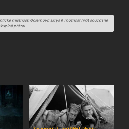
tické místnosti Golemova skrýš II. možnost hrát současně
skupině přátel.