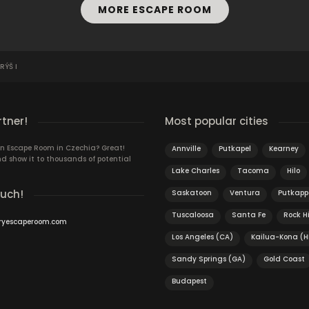
MORE ESCAPE ROOM
ÝŠ I
rtner!
Most popular cities
n Escape Room in Czechia? Great!
Annville
Putkapel
Kearney
d show it to thousands of potential
Lake Charles
Tacoma
Hilo
ouch!
Saskatoon
Ventura
Putkapp
Tuscaloosa
Santa Fe
Rock Hi
ryescaperoom.com
Los Angeles (CA)
Kailua-Kona (H
Sandy Springs (GA)
Gold Coast
Budapest