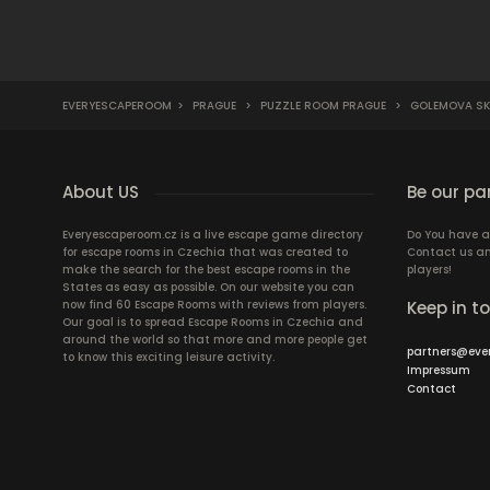
EVERYESCAPEROOM
>
PRAGUE
>
PUZZLE ROOM PRAGUE
>
GOLEMOVA SKR
About US
Be our pa
Everyescaperoom.cz is a live escape game directory
Do You have a
for escape rooms in Czechia that was created to
Contact us an
make the search for the best escape rooms in the
players!
States as easy as possible. On our website you can
now find 60 Escape Rooms with reviews from players.
Keep in t
Our goal is to spread Escape Rooms in Czechia and
around the world so that more and more people get
partners@eve
to know this exciting leisure activity.
Impressum
Contact