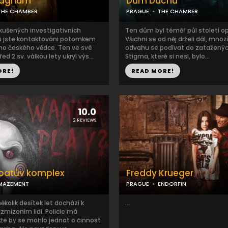
Magnum
Dům Duchů
THE CHAMBER
PRAGUE
THE CHAMBER
kušených investigativních
Ten dům byl téměř půl století o
ů jste kontaktováni potomkem
Všichni se od něj drželi dál, mnoz
o českého vědce. Ten ve své
odvahu se podívat do zataženýc
d 2.sv. válkou lety ukryl výs...
Stigma, které si nesl, bylo...
ORE!
READ MORE!
10.0
2 REVIEWS
patův komplex
Freddy Krueger
MAZEMENT
PRAGUE
ENDORFIN
několik desítek let dochází k
...
mizením lidí. Policie má
 že by se mohlo jednat o činnost