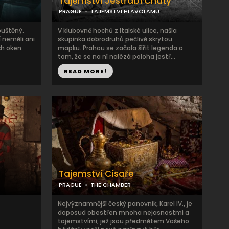
Tajemství Jestřábí Chaty
PRAGUE
TAJEMSTVÍ HLAVOLAMU
puštěný.
V klubovně hochů z Italské ulice, našla
í neměli ani
skupinka dobrodruhů pečlivě skrytou
h oken.
mapku. Prahou se začala šířit legenda o
tom, že se na ní nalézá poloha jestř...
READ MORE!
Tajemství Císaře
PRAGUE
THE CHAMBER
Nejvýznamnější český panovník, Karel IV., je
doposud obestřen mnoha nejasnostmi a
tajemstvími, jež jsou předmětem Vašeho