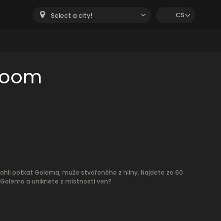
CS
Select a city!
room
 mohli potkat Golema, muže stvořeného z hlíny. Najdete za 60
 Golema a uniknete z místnosti ven?