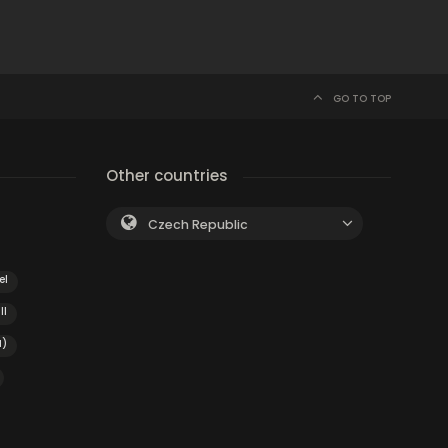
GO TO TOP
Other countries
Czech Republic
el
ll
I)