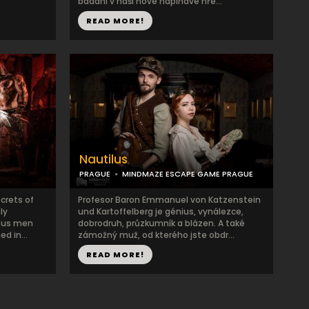
bádání v naší nové napínavé hře...
READ MORE!
Nautilus
PRAGUE
MINDMAZE ESCAPE GAME PRAGUE
ecrets of
Profesor Baron Emmanuel von Katzenstein
ly
und Kartoffelberg je génius, vynálezce,
ious men
dobrodruh, průzkumník a blázen. A také
d in...
zámožný muž, od kterého jste obdr...
READ MORE!