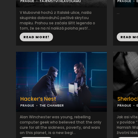
PRAGUE
TAJEMSTVÍ HLAVOLAMU
PRAGUE
V klubovně hochů z Italské ulice, našla
...
skupinka dobrodruhů pečlivě skrytou
mapku. Prahou se začala šířit legenda o
tom, že se na ní nalézá poloha jestř...
READ MORE!
READ M
Hacker’s Nest
Sherloc
PRAGUE
THE CHAMBER
PRAGUE
Alan Winchester was young, rebelling
Jak asi vít
computer geek who believed that the only
v povídce “
cure for all the sickness, poverty, and wars
Hamish Wat
on this planet, is a new begi...
životní lás