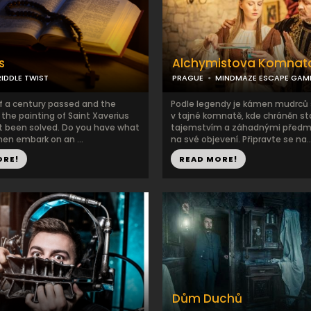
s
Alchymistova Komnat
RIDDLE TWIST
PRAGUE
MINDMAZE ESCAPE GAM
of a century passed and the
Podle legendy je kámen mudrců s
the painting of Saint Xaverius
v tajné komnatě, kde chráněn 
not been solved. Do you have what
tajemstvím a záhadnými předm
hen embark on an ...
na své objevení. Připravte se na..
ORE!
READ MORE!
Dům Duchů