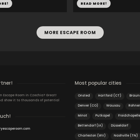
ORE!
READ MORE!
MORE ESCAPE ROOM
rtner!
Most popular cities
n Escape Room in Czechia? Great!
Onsted
Hartford (CT)
Braun
d show it to thousands of potential
Denver (CO)
Wausau
Rohner
ouch!
Minot
Putkapel
Froidchapell
Bettendorf (IA)
Düsseldorf
ryescaperoom.com
Charleston (WV)
Nashville (TN)