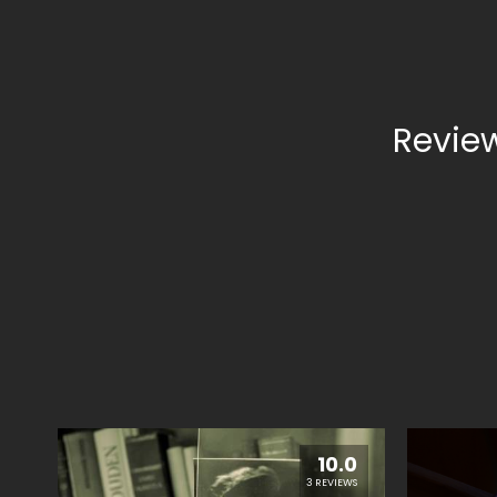
Revie
10.0
3 REVIEWS