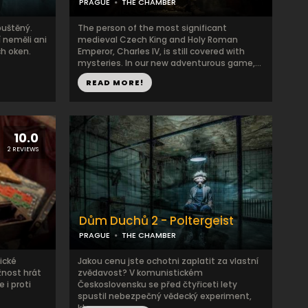
PRAGUE
THE CHAMBER
puštěný.
The person of the most significant
í neměli ani
medieval Czech King and Holy Roman
h oken.
Emperor, Charles IV, is still covered with
mysteries. In our new adventurous game,...
READ MORE!
10.0
2 REVIEWS
Dům Duchů 2 - Poltergeist
PRAGUE
THE CHAMBER
ické
Jakou cenu jste ochotni zaplatit za vlastní
žnost hrát
zvědavost? V komunistickém
 i proti
Československu se před čtyřiceti lety
spustil nebezpečný vědecký experiment,
kter...