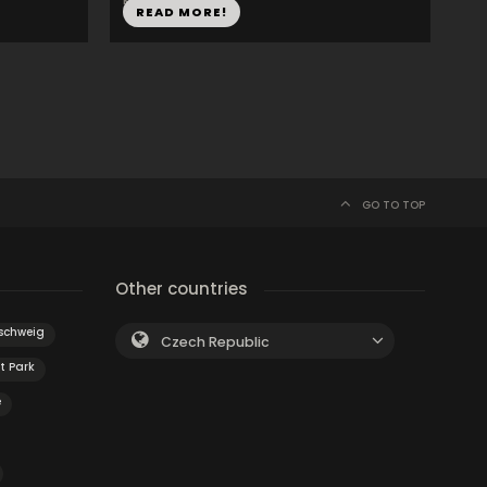
READ MORE!
GO TO TOP
Other countries
schweig
Czech Republic
t Park
e