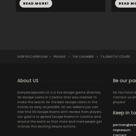
READ MORE!
READ M
EVERYESCAPEROOM
>
PRAGUE
>
THE CHAMBER
>
TAJEMSTVÍ CÍSAŘE
About US
Be our pa
Everyescaperoom.cz is a live escape game directory
Do You have a
for escape rooms in Czechia that was created to
Contact us an
make the search for the best escape rooms in the
players!
States as easy as possible. On our website you can
now find 60 Escape Rooms with reviews from players.
Keep in t
Our goal is to spread Escape Rooms in Czechia and
around the world so that more and more people get
partners@eve
to know this exciting leisure activity.
Impressum
Contact