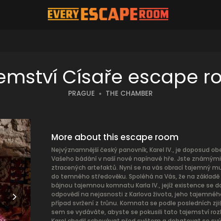
emství Císaře escape 
PRAGUE
THE CHAMBER
More about this escape room
Nejvýznamnější český panovník, Karel IV., je doposud
Vašeho bádání v naší nové napínavé hře. Jste známými ar
ztracených artefaktů. Nyní se na vás obrací tajemný muž,
do temného středověku. Spoléhá na Vás, že na základě
bájnou tajemnou komnatu Karla IV., jejíž existence se
odpovědí na nejasnosti z Karlova života, jeho tajemného 
případ svržení z trůnu. Komnata se podle posledních zj
sem se vydáváte, abyste se pokusili tato tajemství roz
Karel chodil schovávat před světem a debatovat se svými