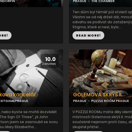
ENDORFIN
PRAGUE
THE CHAMBER
Ten dům byl téměř půl století o
Všichni se od něj drželi dál, mnoz
odvahu se podívat do zataženýc
Stigma, které si nesl, bylo...
ORE!
READ MORE!
10.0
2 REVIEWS
kova kancelář
GOLEMOVA SKRÝŠ II.
EXITGAMEPRAGUE
PRAGUE
PUZZLE ROOM PRAGUE
e, nebo byste se mohli dozvědět
V PUZZLE ROOMu máte díky ident
The Sign Of Three”, já John
místnosti Golemova skrýš II. mo
son jsem se zasnoubil se svou
současně nejenom proti času, ale
kou Mary Elizabetho...
skupině přátel....