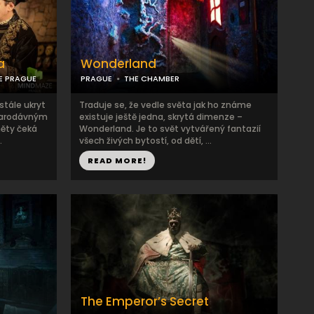
a
Wonderland
E PRAGUE
PRAGUE
THE CHAMBER
tále ukryt
Traduje se, že vedle světa jak ho známe
starodávným
existuje ještě jedna, skrytá dimenze –
ěty čeká
Wonderland. Je to svět vytvářený fantazií
.
všech živých bytostí, od dětí, ...
READ MORE!
The Emperor’s Secret