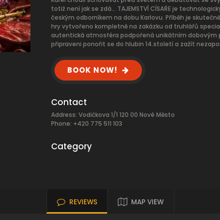
totiž není jak se zdá… TAJEMSTVÍ CÍSAŘE je technologicky
českým odborníkem na dobu Karlovu. Příběh je skutečně
hry vytvořeno kompletně na zakázku od truhlářů special
autentická atmosféra podpořená unikátním dobovým pro
připraveni ponořit se do hlubin 14.století a zažít nez
BOOK NOW!
Contact
Address: Vodičkova 1/1 120 00 Nové Město
Phone: +420 775 511 103
Category
REVIEWS
MAP VIEW