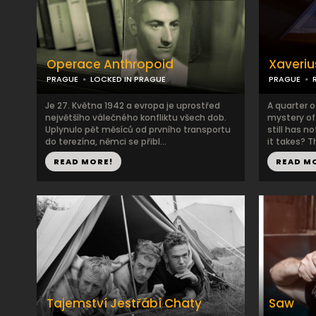
Operace Anthropoid
Xaveriu
PRAGUE
LOCKED IN PRAGUE
PRAGUE
Je 27. Května 1942 a evropa je uprostřed
A quarter 
největšího válečného konfliktu všech dob.
mystery of 
Uplynulo pět měsíců od prvního transportu
still has 
do terezína, němci se přibl...
it takes? T
READ MORE!
READ M
Tajemství Jestřábí Chaty
Saw