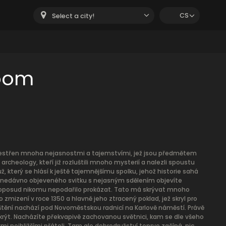
CS
Select a city!
room
 obestřen mnoha nejasnostmi a tajemstvími, jež jsou předmětem
cheology, kteří již rozluštili mnoho mysterií a nalezli spoustu
 který se hlásí k ještě tajemnějšímu spolku, jehož historie sahá
 nedávno objeveného svitku s nejasným sdělením objevíte
 doposud nikomu nepodařilo prokázat. Tato má skrývat mnoho
zmizení v roce 1350 a hlavně jeho ztracený poklad, jež skryl pro
ištění nachází pod Novoměstskou radnicí na Karlově náměstí. Právě
krýt. Nacházíte překvapivě zachovanou světnici, kam se dle všeho
 nejbližšími přáteli. Tam ale dobrodružství teprve začíná, nic