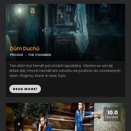
Dům Duchů
PRAGUE
THE CHAMBER
Ten dům byl téměř půl století opuštěný. Všichni se od něj
drželi dál, mnozí neměli ani odvahu se podívat do zatažených
oken. Stigma, které si nesl, bylo...
READ MORE!
10.0
1 REVIEWS