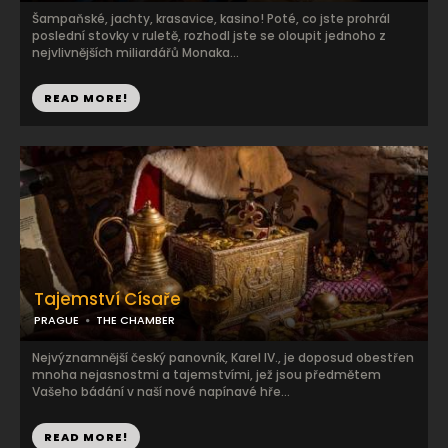
Šampaňské, jachty, krasavice, kasino! Poté, co jste prohrál
poslední stovky v ruletě, rozhodl jste se oloupit jednoho z
nejvlivnějších miliardářů Monaka...
READ MORE!
Tajemství Císaře
PRAGUE
THE CHAMBER
Nejvýznamnější český panovník, Karel IV., je doposud obestřen
mnoha nejasnostmi a tajemstvími, jež jsou předmětem
Vašeho bádání v naší nové napínavé hře...
READ MORE!