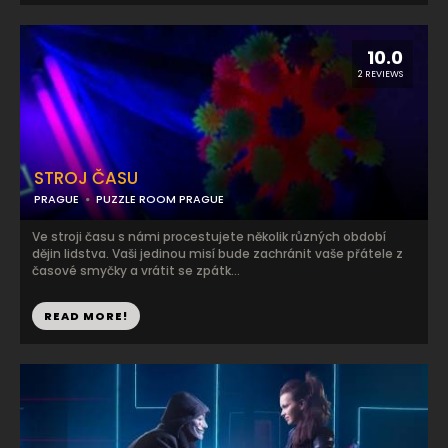
10.0
2 REVIEWS
STROJ ČASU
PRAGUE
PUZZLE ROOM PRAGUE
Ve stroji času s námi procestujete několik různých období
dějin lidstva. Vaši jedinou misí bude zachránit vaše přátele z
časové smyčky a vrátit se zpátk...
READ MORE!