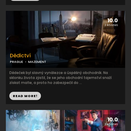
10.0
2 REVIEWS
Dědictví
PRAGUE
MAZEMENT
Dědeček byl slavný vynálezce a úspěšný obchodník. Na
sklonku života zjistil, že se jeho obchodní tajemství snaží
získat mafie, a proto ho zabezpečil do ...
READ MORE!
10.0
2 REVIEWS