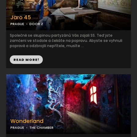
Jaro 45
PRAGUE
DOOR Z
Společně se skupinou partyzánů Vás zajali SS. Teď jste
zamčeni ve stodole a čekáte na popravu. Abyste se vyhnuli
popravě a odzbrojili nepřítele, musíte ...
READ MORE!
Wonderland
PRAGUE
THE CHAMBER