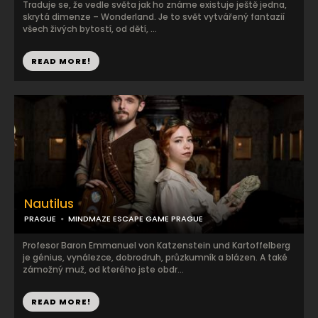
Traduje se, že vedle světa jak ho známe existuje ještě jedna,
skrytá dimenze – Wonderland. Je to svět vytvářený fantazií
všech živých bytostí, od dětí, ...
READ MORE!
Nautilus
PRAGUE
MINDMAZE ESCAPE GAME PRAGUE
Profesor Baron Emmanuel von Katzenstein und Kartoffelberg
je génius, vynálezce, dobrodruh, průzkumník a blázen. A také
zámožný muž, od kterého jste obdr...
READ MORE!