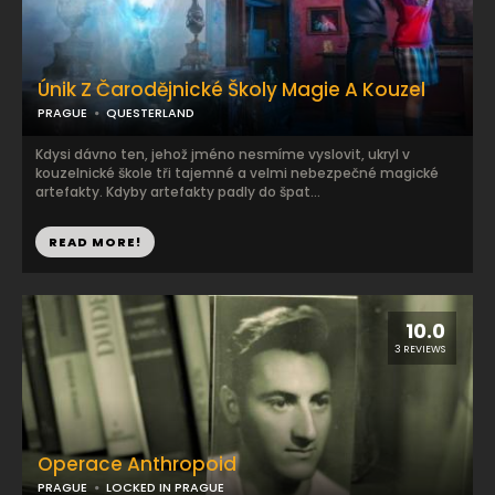
Únik Z Čarodějnické Školy Magie A Kouzel
PRAGUE
QUESTERLAND
Kdysi dávno ten, jehož jméno nesmíme vyslovit, ukryl v
kouzelnické škole tři tajemné a velmi nebezpečné magické
artefakty. Kdyby artefakty padly do špat...
READ MORE!
10.0
3 REVIEWS
Operace Anthropoid
PRAGUE
LOCKED IN PRAGUE