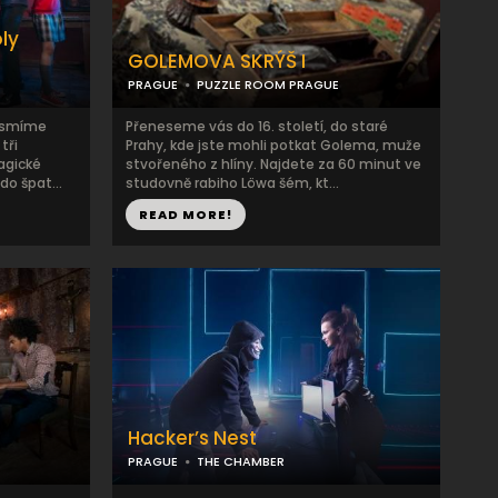
ly
GOLEMOVA SKRÝŠ I
PRAGUE
PUZZLE ROOM PRAGUE
nesmíme
Přeneseme vás do 16. století, do staré
tři
Prahy, kde jste mohli potkat Golema, muže
agické
stvořeného z hlíny. Najdete za 60 minut ve
do špat...
studovně rabiho Löwa šém, kt...
READ MORE!
Hacker’s Nest
PRAGUE
THE CHAMBER