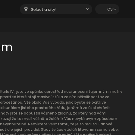
CS
Select a city!
oom
 Karla IV., jste ve spánku uprostřed noci uneseni tajemnými muži v
rostřed které stojí masivní stůl a za ním několik postav ve
ročeštinou. Vše okolo Vás vypadá, jako byste se ocitli ve
 tribunálem jistého prastarého řádu, jenž má za úkol chránit
aty jste se dopustili vážného zločinu, za který nad Vámi
dokazují že to myslí vážně, a žalářník Vás nevybíravým způsobem
evyhnutelné. Nemůžete věřit tomu, že je to realita. Pánové
át dle jejich pravidel. Strávíte čas v žaláři litováním sama sebe,
í týmové spolupráce uniknete ze spárů této podivné sekty?