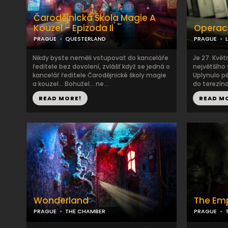
Čarodějnická Škola Magie A
Kouzel – Epizoda Ii
Operac
PRAGUE
QUESTERLAND
PRAGUE
Nikdy byste neměli vstupovat do kanceláře
Je 27. Květ
ředitele bez dovolení, zvlášť když se jedná o
největšího 
kancelář ředitele Čarodějnické školy magie
Uplynulo p
a kouzel… Bohužel… ne...
do terezína,
READ MORE!
READ M
Wonderland
The Emp
PRAGUE
THE CHAMBER
PRAGUE