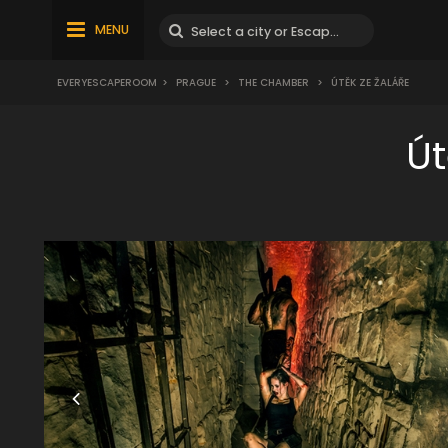
MENU
EVERYESCAPEROOM
>
PRAGUE
>
THE CHAMBER
>
ÚTĚK ZE ŽALÁŘE
Út