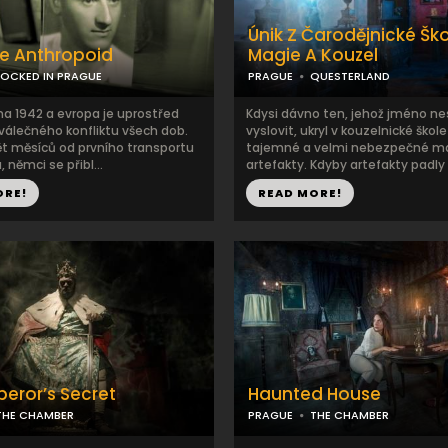
Únik Z Čarodějnické Ško
e Anthropoid
Magie A Kouzel
LOCKED IN PRAGUE
PRAGUE
QUESTERLAND
na 1942 a evropa je uprostřed
Kdysi dávno ten, jehož jméno 
válečného konfliktu všech dob.
vyslovit, ukryl v kouzelnické škole 
ět měsíců od prvního transportu
tajemné a velmi nebezpečné m
 němci se přibl...
artefakty. Kdyby artefakty padly 
ORE!
READ MORE!
eror’s Secret
Haunted House
THE CHAMBER
PRAGUE
THE CHAMBER