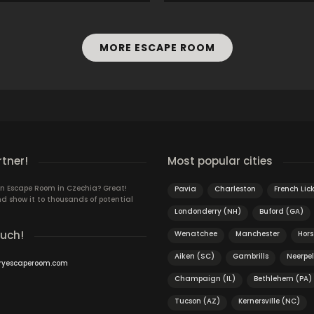
MORE ESCAPE ROOM
rtner!
Most popular cities
n Escape Room in Czechia? Great!
Pavia
Charleston
French Lic
d show it to thousands of potential
Londonderry (NH)
Buford (GA)
ouch!
Wenatchee
Manchester
Hors
Aiken (SC)
Gambrills
Neerpel
ryescaperoom.com
Champaign (IL)
Bethlehem (PA)
Tucson (AZ)
Kernersville (NC)