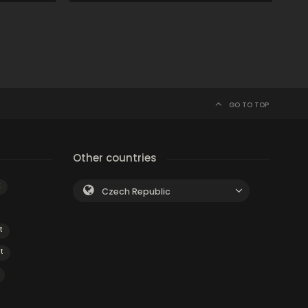
GO TO TOP
Other countries
k
Czech Republic
t
t