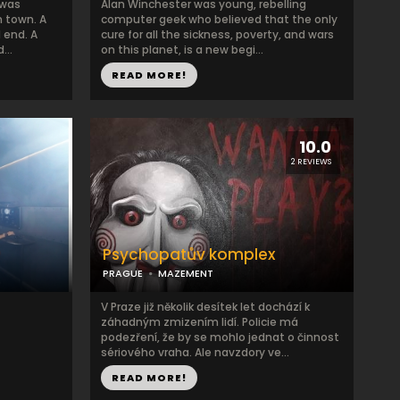
 was
Alan Winchester was young, rebelling
n town. A
computer geek who believed that the only
 end. A
cure for all the sickness, poverty, and wars
...
on this planet, is a new begi...
READ MORE!
10.0
2 REVIEWS
Psychopatův komplex
PRAGUE
MAZEMENT
V Praze již několik desítek let dochází k
záhadným zmizením lidí. Policie má
podezření, že by se mohlo jednat o činnost
sériového vraha. Ale navzdory ve...
READ MORE!