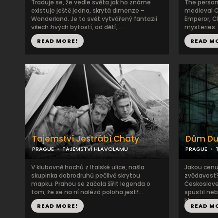
Traduje se, že vedle světa jak ho známe
The person
existuje ještě jedna, skrytá dimenze –
medieval C
Wonderland. Je to svět vytvářený fantazií
Emperor, Ch
všech živých bytostí, od dětí, ...
mysteries.
READ MORE!
READ M
Tajemství Jestřábí Chaty
Dům Duc
PRAGUE
TAJEMSTVÍ HLAVOLAMU
PRAGUE
V klubovně hochů z Italské ulice, našla
Jakou cenu 
skupinka dobrodruhů pečlivě skrytou
zvědavost
mapku. Prahou se začala šířit legenda o
Českosloven
tom, že se na ní nalézá poloha jestř...
spustil ne
kter...
READ MORE!
READ M