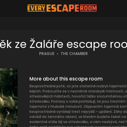
ěk ze Žaláře escape r
PRAGUE
THE CHAMBER
More about this escape room
Bezprostředně poté, co jste statečně rozkryli tajemství
kápích. Probouzíte se v neznámé starobylé místnosti, up
středověkých hábitech, hovořící těžko srozumitelnou sta
středověku. Postavy o sobě prohlašují, že jsou trestním
tajemství z hluboké minulosti. Objevením tajemné komn
bezprostředně vynášejí trest nejvyšší – upálení. Záhy 
odvádí do temného vězení, ve kterém budete čekat na n
evidentně stále žijí ve středověku, a vám nezbývá, než hr
nebo opět prokážete své schopnosti a pomocí perfektn