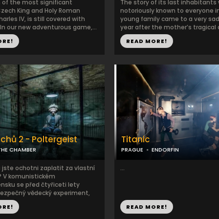
 of the most significant
The story of its last inhabitants
zech King and Holy Roman
notoriously known to everyone i
arles IV, is still covered with
young family came to a very sad
 In our new adventurous game,...
year after the mother’s tragical d
ORE!
READ MORE!
hů 2 - Poltergeist
Titanic
THE CHAMBER
PRAGUE
ENDORFIN
jste ochotni zaplatit za vlastní
...
? V komunistickém
sku se před čtyřiceti lety
bezpečný vědecký experiment,
ORE!
READ MORE!