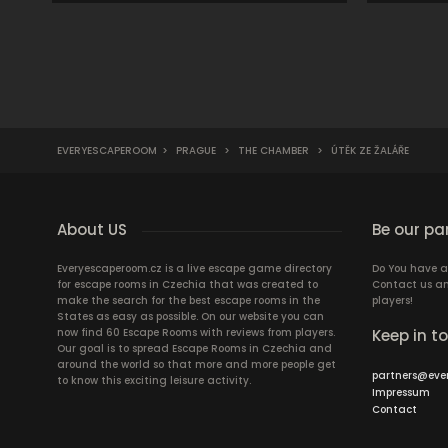
EVERYESCAPEROOM
>
PRAGUE
>
THE CHAMBER
>
ÚTĚK ZE ŽALÁŘE
About US
Be our pa
Everyescaperoom.cz is a live escape game directory
Do You have a
for escape rooms in Czechia that was created to
Contact us an
make the search for the best escape rooms in the
players!
States as easy as possible. On our website you can
now find 60 Escape Rooms with reviews from players.
Keep in t
Our goal is to spread Escape Rooms in Czechia and
around the world so that more and more people get
partners@eve
to know this exciting leisure activity.
Impressum
Contact