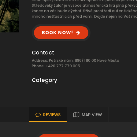
Středověký žalář je vysoce atmosférická hra plná přek
konce na vás bude dýchat tíživé prostředí autentického
mnoha nešťastnících před vámi. Dojde nejen na Váš moze
BOOK NOW!
Contact
Address: Petrské nám. 1186/1 110 00 Nové Město
Phone: +420 777 779 005
Category
REVIEWS
MAP VIEW